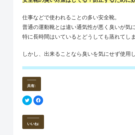
安全靴の臭い対策はしてる？防止するために
仕事などで使われることの多い安全靴。
普通の運動靴とは違い通気性が悪く臭いが気
特に長時間はいているとどうしても蒸れてし
しかし、出来ることなら臭いを気にせず使用
共有:
ク
F
リ
a
ッ
c
ク
e
し
b
て
o
T
o
いいね:
w
k
i
で
t
共