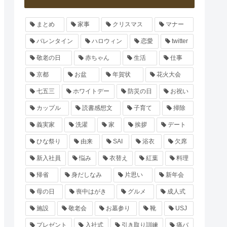
まとめ
家事
クリスマス
マナー
バレンタイン
ハロウィン
恋愛
twitter
敬老の日
赤ちゃん
生活
仕事
京都
お盆
年賀状
花火大会
七五三
ホワイトデー
防災の日
お祝い
カップル
読書感想文
子育て
掃除
義実家
洗濯
家
挨拶
デート
ひな祭り
由来
SAI
浴衣
欠席
新入社員
悩み
衣替え
紅葉
料理
帰省
身だしなみ
片思い
新年会
母の日
喪中はがき
グルメ
成人式
施設
敬老会
お墓参り
靴
USJ
プレゼント
入社式
引き取り訓練
痛バ