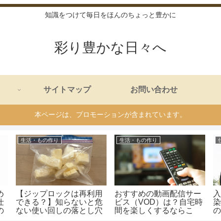
知識をつけて毎日をほんのちょっと豊かに
彩り豊かな日々へ
サイトマップ
お問い合わせ
本ページは、プロモーションが含まれています。
生活・もの作り
生活・もの作り
め
【ジップロックは再利用
おすすめの動画配信サー
仕
できる？】知らないと危
ビス（VOD）は？自宅時
の
ない使い回しの落とし穴
間を楽しくするならこ
と長持ちさせるコツ
れ！