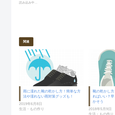
t
有
読み込み中…
e
す
r
る
で
に
共
は
有
ク
(
リ
新
ッ
し
ク
い
し
ウ
て
ィ
く
ン
だ
ド
さ
関連
ウ
い
で
(
開
新
き
し
ま
い
す
ウ
)
ィ
ン
ド
ウ
で
開
き
ま
す
)
雨に濡れた靴の乾かし方！簡単な方
靴の乾かし方
法や濡れない雨対策グッズも！
ればいい？早
かそう
2019年6月8日
生活・もの作り
2018年5月9日
生活・もの作り