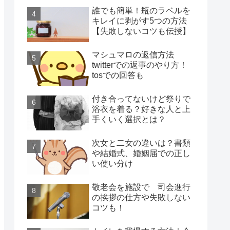
誰でも簡単！瓶のラベルを
キレイに剥がす5つの方法
【失敗しないコツも伝授】
マシュマロの返信方法
twitterでの返事のやり方！
tosでの回答も
付き合ってないけど祭りで
浴衣を着る？好きな人と上
手くいく選択とは？
次女と二女の違いは？書類
や結婚式、婚姻届での正し
い使い分け
敬老会を施設で 司会進行
の挨拶の仕方や失敗しない
コツも！