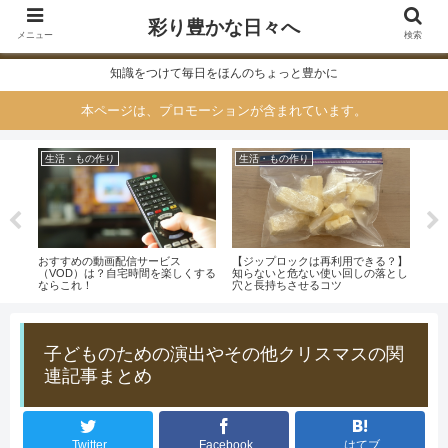
彩り豊かな日々へ
メニュー
検索
知識をつけて毎日をほんのちょっと豊かに
本ページは、プロモーションが含まれています。
生活・もの作り
生活・もの作り
仕
用方
おすすめの動画配信サービス
【ジップロックは再利用できる？】
入社
ビス
（VOD）は？自宅時間を楽しくする
知らないと危ない使い回しの落とし
あり
ならこれ！
穴と長持ちさせるコツ
子どものための演出やその他クリスマスの関
連記事まとめ
Twitter
Facebook
はてブ