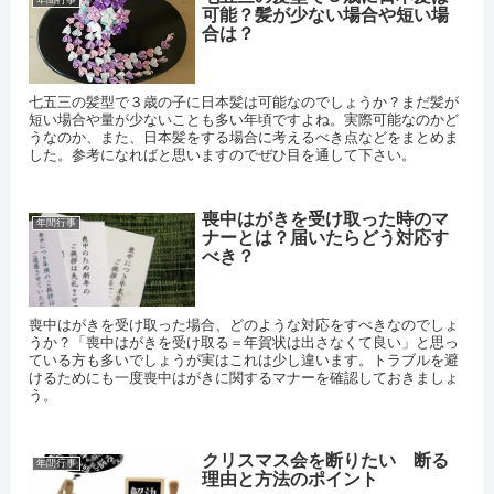
可能？髪が少ない場合や短い場
合は？
七五三の髪型で３歳の子に日本髪は可能なのでしょうか？まだ髪が
短い場合や量が少ないことも多い年頃ですよね。実際可能なのかど
うなのか、また、日本髪をする場合に考えるべき点などをまとめま
した。参考になればと思いますのでぜひ目を通して下さい。
喪中はがきを受け取った時のマ
年間行事
ナーとは？届いたらどう対応す
べき？
喪中はがきを受け取った場合、どのような対応をすべきなのでしょ
うか？「喪中はがきを受け取る＝年賀状は出さなくて良い」と思っ
ている方も多いでしょうが実はこれは少し違います。トラブルを避
けるためにも一度喪中はがきに関するマナーを確認しておきましょ
う。
クリスマス会を断りたい 断る
年間行事
理由と方法のポイント