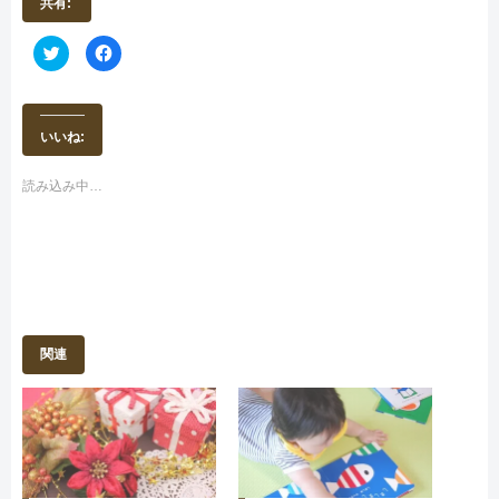
共有:
ク
F
リ
a
ッ
c
ク
e
し
b
て
o
T
o
いいね:
w
k
i
で
t
共
t
有
読み込み中…
e
す
r
る
で
に
共
は
有
ク
(
リ
新
ッ
し
ク
い
し
ウ
て
ィ
く
ン
だ
関連
ド
さ
ウ
い
で
(
開
新
き
し
ま
い
す
ウ
)
ィ
ン
ド
ウ