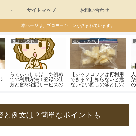
サイトマップ
お問い合わせ
本ページは、プロモーションが含まれています。
生活・もの作り
生活・もの作り
ー
らでぃっしゅぼーや初め
【ジップロックは再利用
時
ての利用方法！登録の仕
できる？】知らないと危
方と食材宅配サービスの
ない使い回しの落とし穴
ポイント！
と長持ちさせるコツ
容と例文は？簡単なポイントも