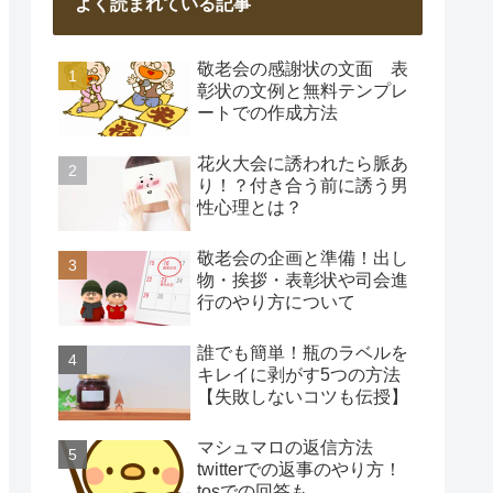
よく読まれている記事
敬老会の感謝状の文面 表
彰状の文例と無料テンプレ
ートでの作成方法
花火大会に誘われたら脈あ
り！？付き合う前に誘う男
性心理とは？
敬老会の企画と準備！出し
物・挨拶・表彰状や司会進
行のやり方について
誰でも簡単！瓶のラベルを
キレイに剥がす5つの方法
【失敗しないコツも伝授】
マシュマロの返信方法
twitterでの返事のやり方！
tosでの回答も