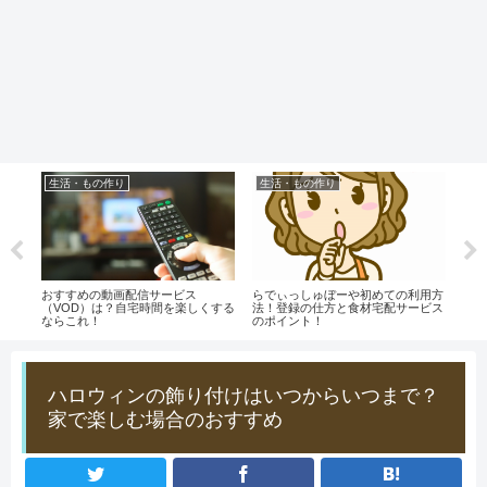
生活・もの作り
生活・もの作り
仕
？】
おすすめの動画配信サービス
らでぃっしゅぼーや初めての利用方
入社
とし
（VOD）は？自宅時間を楽しくする
法！登録の仕方と食材宅配サービス
あり
ならこれ！
のポイント！
ハロウィンの飾り付けはいつからいつまで？
家で楽しむ場合のおすすめ