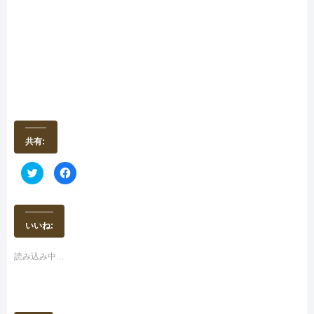
共有:
ク
F
リ
a
ッ
c
ク
e
し
b
て
o
T
o
いいね:
w
k
i
で
t
共
t
有
読み込み中…
e
す
r
る
で
に
共
は
有
ク
(
リ
新
ッ