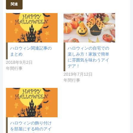
し
ク
関連
い
し
ウ
て
ィ
く
ン
だ
ド
さ
ウ
い
で
(
開
新
き
し
ま
い
す
ウ
)
ィ
ハロウィン関連記事の
ハロウィンの自宅での
ン
ド
まとめ
楽しみ方！家族で簡単
ウ
に雰囲気を味わうアイ
で
2018年9月2日
開
デア！
き
年間行事
ま
2019年7月12日
す
)
年間行事
ハロウィンの飾り付け
を部屋にする時のアイ