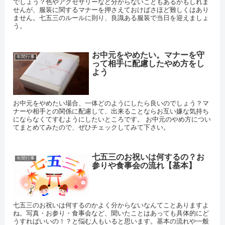
でしょう？色やアクセサリーなど分からないこともあるかもしれま
せんが、服装に関するマナーを押さえておけばさほど難しくはあり
ません。七五三のルールに則り、良識ある服装で当日を迎えましょ
う。
お中元をやめたい。マナーを守
年間行事
って相手に配慮したやめ方をし
よう
お中元をやめたい場合、一体どのようにしたら良いのでしょう？マ
ナーや相手との関係に配慮して、出来ることならお互い嫌な気持ち
にならなくてすむようにしたいところです。 お中元のやめ方につい
てまとめてみたので、ぜひチェックしてみて下さい。
七五三のお祝いは何するの？お
年間行事
参りや食事会の流れ【基本】
七五三のお祝いは何するのかよく分からないなんてことありますよ
ね。写真・お参り・食事会など、聞いたことはあっても具体的にど
うすればいいの！？と悩む人もいると思います。基本の流れや一般