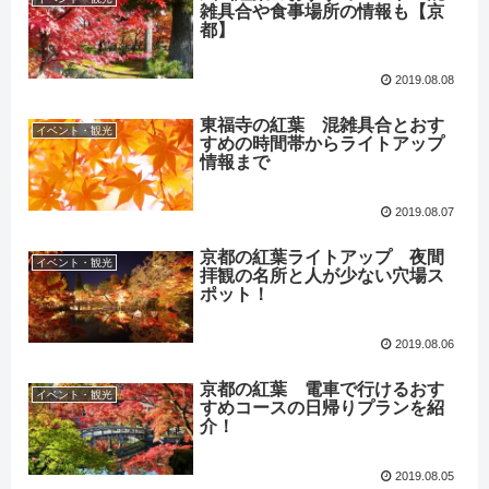
雑具合や食事場所の情報も【京
都】
2019.08.08
東福寺の紅葉 混雑具合とおす
イベント・観光
すめの時間帯からライトアップ
情報まで
2019.08.07
京都の紅葉ライトアップ 夜間
イベント・観光
拝観の名所と人が少ない穴場ス
ポット！
2019.08.06
京都の紅葉 電車で行けるおす
イベント・観光
すめコースの日帰りプランを紹
介！
2019.08.05