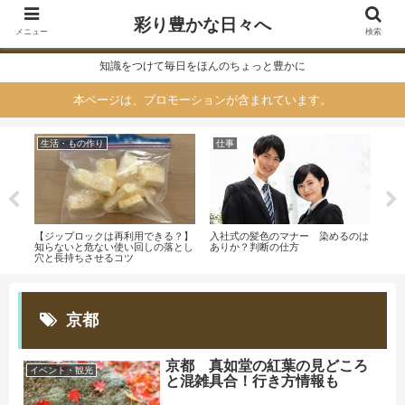
彩り豊かな日々へ
メニュー
検索
知識をつけて毎日をほんのちょっと豊かに
本ページは、プロモーションが含まれています。
生活・もの作り
仕事
生
【ジップロックは再利用できる？】
入社式の髪色のマナー 染めるのは
らで
くする
知らないと危ない使い回しの落とし
ありか？判断の仕方
法！
穴と長持ちさせるコツ
のポ
京都
京都 真如堂の紅葉の見どころ
イベント・観光
と混雑具合！行き方情報も