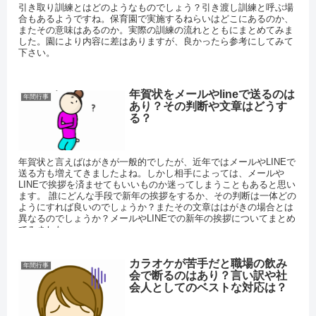
引き取り訓練とはどのようなものでしょう？引き渡し訓練と呼ぶ場
合もあるようですね。保育園で実施するねらいはどこにあるのか、
またその意味はあるのか。実際の訓練の流れとともにまとめてみま
した。園により内容に差はありますが、良かったら参考にしてみて
下さい。
年賀状をメールやlineで送るのは
年間行事
あり？その判断や文章はどうす
る？
年賀状と言えばはがきが一般的でしたが、近年ではメールやLINEで
送る方も増えてきましたよね。しかし相手によっては、メールや
LINEで挨拶を済ませてもいいものか迷ってしまうこともあると思い
ます。 誰にどんな手段で新年の挨拶をするか、その判断は一体どの
ようにすれば良いのでしょうか？またその文章ははがきの場合とは
異なるのでしょうか？メールやLINEでの新年の挨拶についてまとめ
てみました。
カラオケが苦手だと職場の飲み
年間行事
会で断るのはあり？言い訳や社
会人としてのベストな対応は？