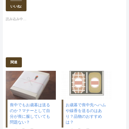
て
o
T
o
いいね:
w
k
i
で
t
共
t
有
読み込み中…
e
す
r
る
で
に
共
は
有
ク
(
リ
新
ッ
し
ク
い
し
ウ
て
ィ
く
ン
だ
関連
ド
さ
ウ
い
で
(
開
新
き
し
ま
い
す
ウ
)
ィ
ン
ド
ウ
で
開
喪中でもお歳暮は送る
お歳暮で喪中先へハム
き
のか？マナーとして自
や線香を送るのはあ
ま
す
分が喪に服していても
り？品物のおすすめ
)
問題ない？
は？