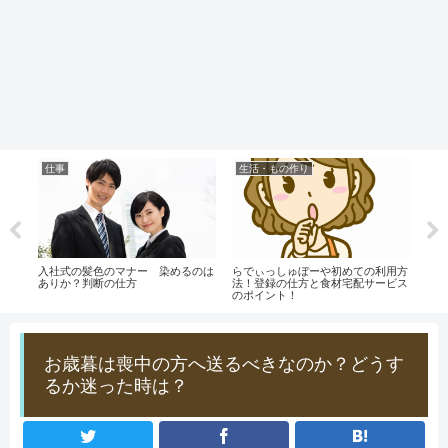
仕事
生活・もの作り
生
入社式の髪色のマナー 染めるのは
らでぃっしゅぼーや初めての利用方
【ジ
くする
ありか？判断の仕方
法！登録の仕方と食材宅配サービス
知ら
のポイント！
穴と
お歳暮は喪中の方へ送るべきなのか？どうす
るか迷った時は？