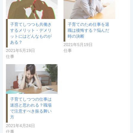
す
ウ
)
ィ
ン
ド
ウ
で
開
子育てしつつも共働き
子育てのため仕事を退
き
するメリット・デメリ
職は後悔する？悩んだ
ま
す
ットにはどんなものが
時の決断
)
ある？
2021年5月19日
2021年5月19日
仕事
仕事
子育てしつつの仕事は
迷惑と思われる？職場
で注意すべき振る舞い
方
2021年4月24日
仕事