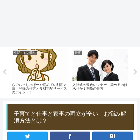
生活・もの作り
仕事
生
？】
らでぃっしゅぼーや初めての利用方
入社式の髪色のマナー 染めるのは
おす
とし
法！登録の仕方と食材宅配サービス
ありか？判断の仕方
（V
のポイント！
なら
子育てと仕事と家事の両立が辛い。お悩み解
消方法とは？