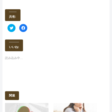
共有:
ク
F
リ
a
ッ
c
ク
e
し
b
て
o
T
o
いいね:
w
k
i
で
t
共
t
有
読み込み中…
e
す
r
る
で
に
共
は
有
ク
(
リ
新
ッ
し
ク
い
し
ウ
て
ィ
く
ン
だ
関連
ド
さ
ウ
い
で
(
開
新
き
し
ま
い