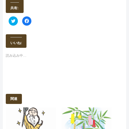
共有:
ク
F
リ
a
ッ
c
ク
e
し
b
て
o
T
o
いいね:
w
k
i
で
t
共
t
有
読み込み中…
e
す
r
る
で
に
共
は
有
ク
(
リ
新
ッ
し
ク
い
し
ウ
て
ィ
く
ン
だ
関連
ド
さ
ウ
い
で
(
開
新
き
し
ま
い
す
ウ
)
ィ
ン