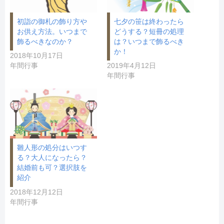
ド
ウ
で
開
初詣の御札の飾り方や
七夕の笹は終わったら
き
お供え方法。いつまで
どうする？短冊の処理
ま
す
飾るべきなのか？
は？いつまで飾るべき
)
か！
2018年10月17日
年間行事
2019年4月12日
年間行事
雛人形の処分はいつす
る？大人になったら？
結婚前も可？選択肢を
紹介
2018年12月12日
年間行事