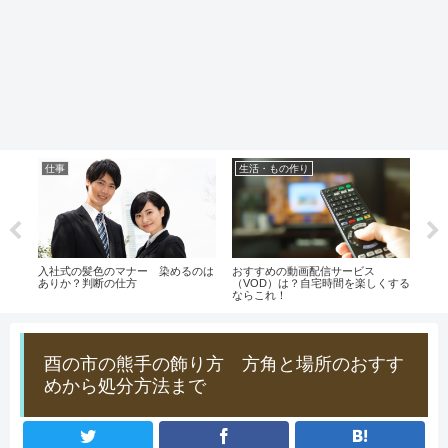
仕事
生活・もの作り
生
？】
入社式の髪色のマナー 染めるのは
おすすめの動画配信サービス
らで
とし
ありか？判断の仕方
（VOD）は？自宅時間を楽しくする
法！
ならこれ！
のポ
酉の市の熊手の飾り方 方角と場所のおすす
めから処分方法まで