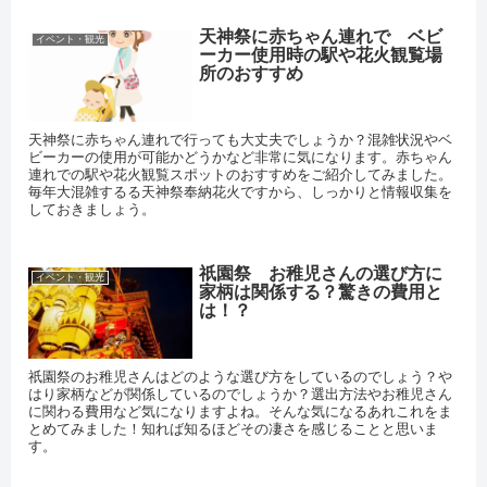
天神祭に赤ちゃん連れで ベビ
イベント・観光
ーカー使用時の駅や花火観覧場
所のおすすめ
天神祭に赤ちゃん連れで行っても大丈夫でしょうか？混雑状況やベ
ビーカーの使用が可能かどうかなど非常に気になります。赤ちゃん
連れでの駅や花火観覧スポットのおすすめをご紹介してみました。
毎年大混雑するる天神祭奉納花火ですから、しっかりと情報収集を
しておきましょう。
祇園祭 お稚児さんの選び方に
イベント・観光
家柄は関係する？驚きの費用と
は！？
祇園祭のお稚児さんはどのような選び方をしているのでしょう？や
はり家柄などが関係しているのでしょうか？選出方法やお稚児さん
に関わる費用など気になりますよね。そんな気になるあれこれをま
とめてみました！知れば知るほどその凄さを感じることと思いま
す。