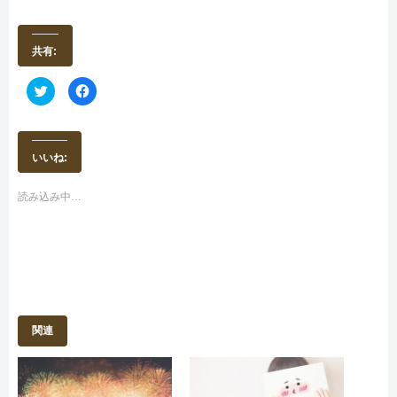
共有:
ク
F
リ
a
ッ
c
ク
e
し
b
て
o
T
o
いいね:
w
k
i
で
t
共
t
有
読み込み中…
e
す
r
る
で
に
共
は
有
ク
(
リ
新
ッ
し
ク
い
し
ウ
て
ィ
く
ン
だ
関連
ド
さ
ウ
い
で
(
開
新
き
し
ま
い
す
ウ