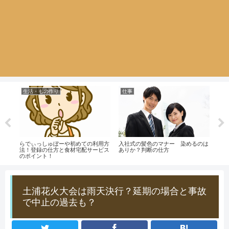
生活・もの作り
仕事
生
？】
らでぃっしゅぼーや初めての利用方
入社式の髪色のマナー 染めるのは
おす
とし
法！登録の仕方と食材宅配サービス
ありか？判断の仕方
（V
のポイント！
なら
土浦花火大会は雨天決行？延期の場合と事故
で中止の過去も？