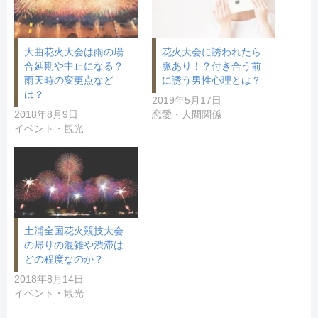
)
ィ
ン
ド
ウ
で
開
大曲花火大会は雨の場
花火大会に誘われたら
き
合延期や中止になる？
脈あり！？付き合う前
ま
す
雨天時の変更点など
に誘う男性心理とは？
)
は？
2019年5月17日
2018年8月9日
恋愛・人間関係
イベント・観光
土浦全国花火競技大会
の帰りの混雑や渋滞は
どの程度なのか？
2018年8月14日
イベント・観光