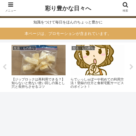
彩り豊かな日々へ
メニュー
検索
知識をつけて毎日をほんのちょっと豊かに
本ページは、プロモーションが含まれています。
生活・もの作り
生活・もの作り
生
のは
【ジップロックは再利用できる？】
らでぃっしゅぼーや初めての利用方
おす
知らないと危ない使い回しの落とし
法！登録の仕方と食材宅配サービス
（V
穴と長持ちさせるコツ
のポイント！
なら