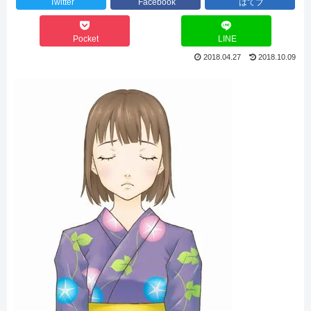
Twitter
Facebook
はてブ
Pocket
LINE
2018.04.27
2018.10.09