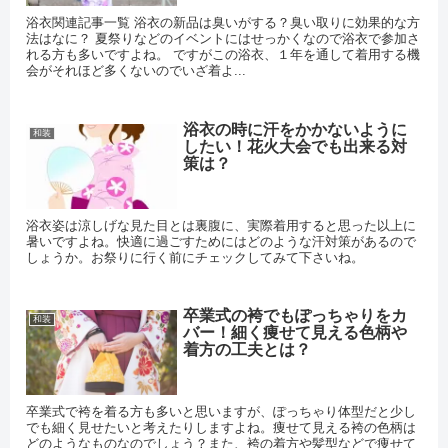
浴衣関連記事一覧 浴衣の新品は臭いがする？臭い取りに効果的な方
法はなに？ 夏祭りなどのイベントにはせっかくなので浴衣で参加さ
れる方も多いですよね。 ですがこの浴衣、１年を通して着用する機
会がそれほど多くないのでいざ着よ...
浴衣の時に汗をかかないように
和装
したい！花火大会でも出来る対
策は？
浴衣姿は涼しげな見た目とは裏腹に、実際着用すると思った以上に
暑いですよね。快適に過ごすためにはどのような汗対策があるので
しょうか。お祭りに行く前にチェックしてみて下さいね。
卒業式の袴でもぽっちゃりをカ
和装
バー！細く痩せて見える色柄や
着方の工夫とは？
卒業式で袴を着る方も多いと思いますが、ぽっちゃり体型だと少し
でも細く見せたいと考えたりしますよね。痩せて見える袴の色柄は
どのようなものなのでしょう？また、袴の着方や髪型などで痩せて