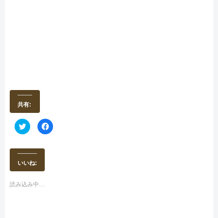
共有:
ク
F
リ
a
ッ
c
ク
e
し
b
て
o
T
o
いいね:
w
k
i
で
t
共
t
有
読み込み中…
e
す
r
る
で
に
共
は
有
ク