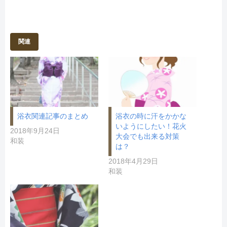
(
リ
新
ッ
し
ク
い
し
ウ
て
ィ
く
ン
だ
関連
ド
さ
ウ
い
で
(
開
新
き
し
ま
い
す
ウ
)
ィ
ン
ド
ウ
で
開
浴衣関連記事のまとめ
浴衣の時に汗をかかな
き
いようにしたい！花火
ま
2018年9月24日
す
大会でも出来る対策
)
和装
は？
2018年4月29日
和装