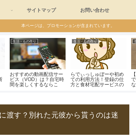
サイトマップ
お問い合わせ
本ページは、プロモーションが含まれています。
生活・もの作り
生活・もの作り
ー
おすすめの動画配信サー
らでぃっしゅぼーや初め
断
ビス（VOD）は？自宅時
ての利用方法！登録の仕
間を楽しくするならこ
方と食材宅配サービスの
れ！
ポイント！
に渡す？別れた元彼から貰うのは迷