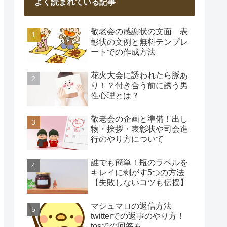
よく読まれている記事
敬老会の感謝状の文面 表
彰状の文例と無料テンプレ
ートでの作成方法
花火大会に誘われたら脈あ
り！？付き合う前に誘う男
性心理とは？
敬老会の企画と準備！出し
物・挨拶・表彰状や司会進
行のやり方について
誰でも簡単！瓶のラベルを
キレイに剥がす5つの方法
【失敗しないコツも伝授】
マシュマロの返信方法
twitterでの返事のやり方！
tosでの回答も