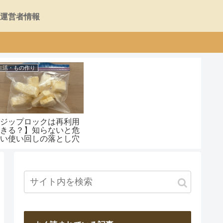
運営者情報
生活・もの作り
【ジップロックは再利用
できる？】知らないと危
ない使い回しの落とし穴
と長持ちさせるコツ