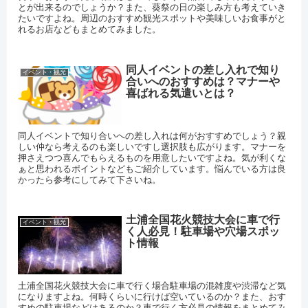
とが出来るのでしょうか？また、葵祭の日の楽しみ方も考えていき
たいですよね。周辺のおすすめ観光スポットや美味しいお食事がと
れるお店などもまとめてみました。
同人イベントの差し入れで知り
イベント・観光
合いへのおすすめは？マナーや
喜ばれる気遣いとは？
同人イベントで知り合いへの差し入れは何がおすすめでしょう？親
しい仲なら考えるのも楽しいですし選択肢も広がります。マナーを
押さえつつ喜んでもらえるものを用意したいですよね。気が利くな
ぁと思われるポイントなどもご紹介しています。悩んでいる方は良
かったら参考にしてみて下さいね。
土浦全国花火競技大会に車で行
イベント・観光
く人必見！駐車場や穴場スポッ
ト情報
土浦全国花火競技大会に車で行く場合駐車場の混雑度や渋滞など気
になりますよね。何時くらいに行けば空いているのか？また、おす
すめの駐車場などはあるのか？車で行く方必見の情報をまとめてみ