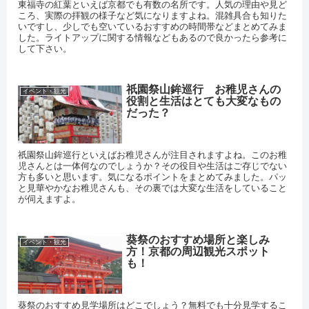
東福寺の紅葉といえば京都でも有数の名所です。人気の理由や見ど
ころ、実際の拝観の様子など気になりますよね。混雑具合も知りた
いですし、少しでも空いているおすすめの時間帯などまとめてみま
した。ライトアップに関する情報などもあるので良かったら参考に
して下さい。
祇園祭山鉾巡行 お稚児さんの
イベント・観光
役割と生活はとても大変なもの
だった？
祇園祭山鉾巡行といえばお稚児さんが注目されますよね。このお稚
児さんとは一体何なのでしょうか？その役目や生活はご存じでない
方も多いと思います。気になるポイントをまとめてみました。パッ
と見華やかなお稚児さんも、その裏では大変な生活をしていること
が伺えますよ。
葵祭のおすすめ場所と楽しみ
イベント・観光
方！京都の周辺観光スポット
も！
葵祭のおすすめ見学場所はどこでしょう？無料でも十分見学するこ