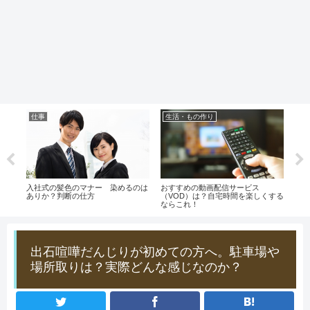
仕事
生活・もの作り
生
？】
入社式の髪色のマナー 染めるのは
おすすめの動画配信サービス
らで
とし
ありか？判断の仕方
（VOD）は？自宅時間を楽しくする
法！
ならこれ！
のポ
出石喧嘩だんじりが初めての方へ。駐車場や
場所取りは？実際どんな感じなのか？