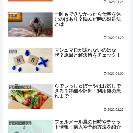
2025.04.21
一睡もできなかったら仕事を休
仕事
むのはあり？悩んだ時の対処法
とは
2022.04.20
マシュマロが送れないのはな
SNS
ぜ？原因と解決策をチェック！
2022.04.09
らでぃっしゅぼーやはお試しで
生活・もの作り
きる？詳細や評判・利用後の流
れまで！
2022.02.27
フェルメール展の日時やチケッ
イベント・観光
ト情報！購入や予約方法を紹介