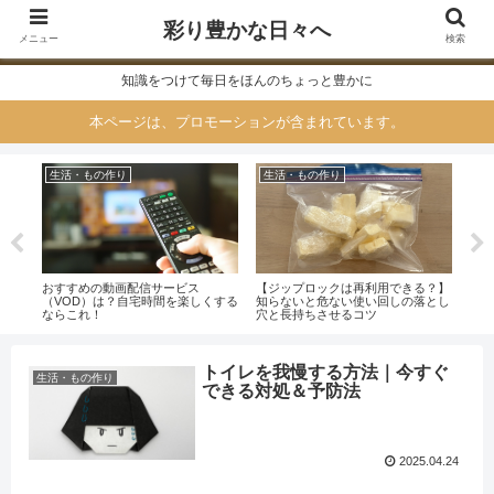
彩り豊かな日々へ
メニュー
検索
知識をつけて毎日をほんのちょっと豊かに
本ページは、プロモーションが含まれています。
生活・もの作り
生活・もの作り
生
のは
おすすめの動画配信サービス
【ジップロックは再利用できる？】
らで
（VOD）は？自宅時間を楽しくする
知らないと危ない使い回しの落とし
法！
ならこれ！
穴と長持ちさせるコツ
のポ
トイレを我慢する方法｜今すぐ
生活・もの作り
できる対処＆予防法
2025.04.24