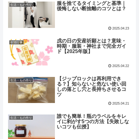
服を捨てるタイミングと基準｜
生活・もの作り
後悔しない断捨離のコツとは？
2025.04.23
戌の日の安産祈願とは？意味・
年間行事
時期・服装・神社まで完全ガイ
ド【2025年版】
2025.04.22
【ジップロックは再利用でき
生活・もの作り
る？】知らないと危ない使い回
しの落とし穴と長持ちさせるコ
ツ
2025.04.21
誰でも簡単！瓶のラベルをキレ
生活・もの作り
イに剥がす5つの方法【失敗しな
いコツも伝授】